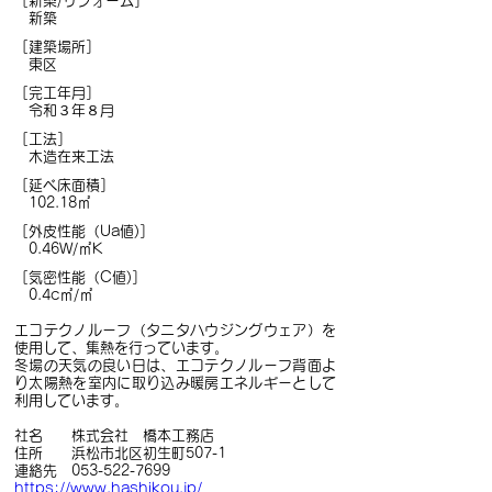
［新築/リフォーム］　　　   
　新築
［建築場所］　　　　 　　　
　東区
［完工年月］　　　　 　　   
　令和３年８月
［工法］　　　　　　 　　　
　木造在来工法
［延べ床面積］ 　　　　　  
　102.18㎡
［外皮性能（Ua値)］ 　　 
　0.46W/㎡K
［気密性能（C値)］　　　 
　0.4c㎡/㎡　
エコテクノルーフ（タニタハウジングウェア）を
使用して、集熱を行っています。
冬場の天気の良い日は、エコテクノルーフ背面よ
り太陽熱を室内に取り込み暖房エネルギーとして
利用しています。
社名　　株式会社　橋本工務店
住所　　浜松市北区初生町507-1
連絡先　053-522-7699
https://www.hashikou.jp/