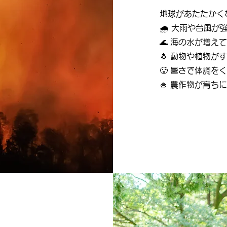
地球があたたかく
🌧️ 大雨や台風
🌊 海の水が増え
🐧 動物や植物
🥵 暑さで体調を
🍚 農作物が育