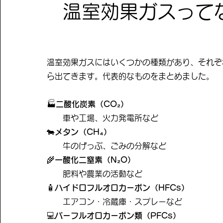
温室効果ガスって
温室効果ガスにはいくつかの種類があり、それぞ
ら出てきます。代表的なものをまとめました。
​🏭
二酸化炭素（CO₂）
車や工場、火力発電所など
🐄
メタン（CH₄）
牛のげっぷ、ごみの分解など
🌾
一酸化二窒素（N₂O）
肥料や農業の活動など
🧴
ハイドロフルオロカーボン（HFCs）
エアコン・冷蔵
庫・
スプレーなど
💻
パーフルオロカーボン類（PFCs）