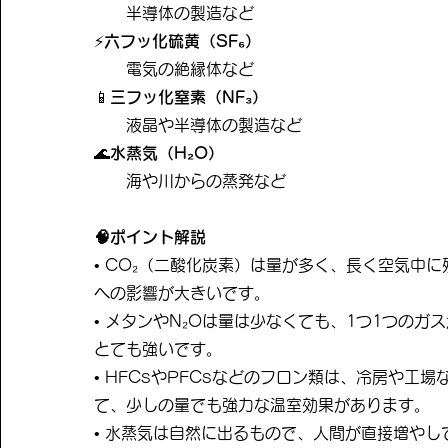
半導体の製造など
⚡
六フッ化硫黄（SF₆）
電気の絶縁体など
📱
三フッ化窒素（NF₃）
液晶や半導体の製造など
🌊
水蒸気（H₂O）
海や川からの蒸発など
​🧠ポイント解説
• CO₂（二酸化炭素）は量が多く、長く空気中
への影響が大きいです。
• メタンやN₂Oは量は少なくても、1つ1つのガ
とても強いです。
• HFCsやPFCsなどのフロン類は、冷房や工
て、少しの量でも強力な温室効果があります。
• 水蒸気は自然に出るもので、人間が直接増やし