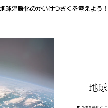
地球​温暖化のかいけつさくを考えよう
​地
🌏地球温暖化と