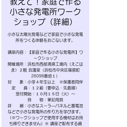
教えて！家庭で作る
小さな発電所ワーク
ショップ（詳細）
小さな太陽光発電などで家庭で小さな発電
所をつくる体験をおこないます。
講座内容：【家庭で作る小さな発電所】ワ
ークショップ
開催場所：浜松市西部清掃工場内（えこは
ま）２階 会議室（浜松市中央区篠原町
26098番地１）
対 象：小学４年生以上 ※保護者同伴
定 員：１２組（要申込・先着順）
受付開始：１０月１５日（火）～
持 物：筆記用具
詳 細：小さなスーラ―パネルと蓄電池
などで小さな発電所の作り方を学びます。
（※ワークショップで使用する機材はお持
ち帰りできません）※ 講座で配布する資