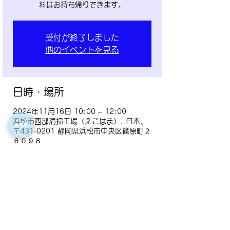
料はお持ち帰りできます。
受付が終了しました
他のイベントを見る
日時・場所
2024年11月16日 10:00 – 12:00
浜松市西部清掃工場（えこはま）, 日本、
〒431-0201 静岡県浜松市中央区篠原町２
６０９８
イベントについて
講座内容：【家庭で作る小さな発電所】ワ
ークショップ
開催場所：浜松市西部清掃工場内（えこは
ま）２階　会議室（浜松市中央区篠原町