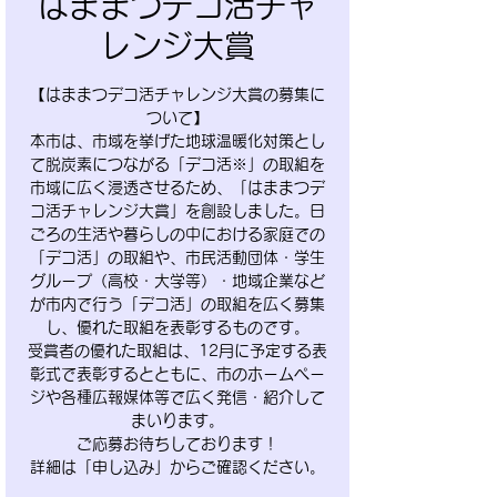
はままつデコ活チャ
レンジ大賞
【はままつデコ活チャレンジ大賞の募集に
ついて】
本市は、市域を挙げた地球温暖化対策とし
て脱炭素につながる「デコ活※」の取組を
市域に広く浸透させるため、「はままつデ
コ活チャレンジ大賞」を創設しました。日
ごろの生活や暮らしの中における家庭での
「デコ活」の取組や、市民活動団体・学生
グループ（高校・大学等）・地域企業など
が市内で行う「デコ活」の取組を広く募集
し、優れた取組を表彰するものです。
受賞者の優れた取組は、12月に予定する表
彰式で表彰するとともに、市のホームペー
ジや各種広報媒体等で広く発信・紹介して
まいります。
ご応募お待ちしております！
詳細は「申し込み」からご確認ください。