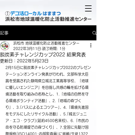
記事
浜松市 地球温暖化防止活動推進センター
2022年3月11日
読了時間: 1分
脱炭素チャレンジカップ2022 結果発表
更新日：
2022年5月23日
2月15日に脱炭素チャレンジカップ2022のプレゼン
テーションオンライン発表が行われ、文部科学大臣
賞を受賞された静岡県立城北工業高等学校、「地球
に優しいエンジニア」を目指し共感の輪を拡げる環
境活動を取り組みの名称とし、1.
「地域の自然を守
る環境ボランティア活動」、2.「地域の森づく
り」、3.｢バスによるエコツアー｣、4.「環境先進国
をモデルにしたリサイクル活動」、5.｢城北ジュニ
ア・エコ・クラブ｣(延約4500名来校)、6.「市民の
命を守る防潮堤での森づくり」、7.全国に先駆け国
際規格｢ISO14001･内部監査員｣に挑戦(生徒1322