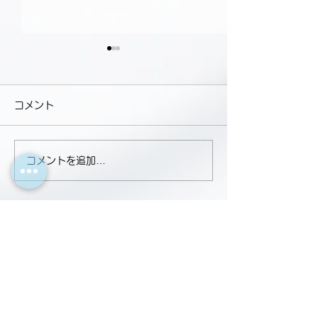
コメント
コメントを追加…
浜松市「家庭用省エネエ
浜松市「省エネ
アコン購入補助金」が始
ャレンジ」参加
まります！