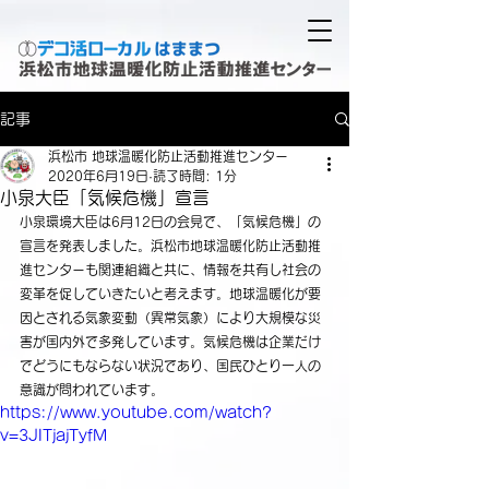
記事
浜松市 地球温暖化防止活動推進センター
2020年6月19日
読了時間: 1分
小泉大臣「気候危機」宣言
小泉環境大臣は6月12日の会見で、「気候危機」の
宣言を発表しました。浜松市地球温暖化防止活動推
進センターも関連組織と共に、情報を共有し社会の
変革を促していきたいと考えます。地球温暖化が要
因とされる気象変動（異常気象）により大規模な災
害が国内外で多発しています。気候危機は企業だけ
でどうにもならない状況であり、国民ひとり一人の
意識が問われています。
https://www.youtube.com/watch?
v=3JITjajTyfM