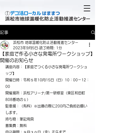
記事
浜松市 地球温暖化防止活動推進センター
2023年9月5日
読了時間: 1分
【家庭で作る小さな発電所ワークショップ】
開催のお知らせ
講座内容：【家庭でつくる小さな発電所ワークショ
ップ】
開催日時：令和５年10月15日（日）10：00－12：
00
開催場所：浜松アリーナ/第一研修室（東区和田町
808番地の１）
駐車場：（有料）※出庫の際に200円ご負担お願い
します。
持ち物：筆記用具
募集費：無料
申込期間：９月３０日（金）正午まで