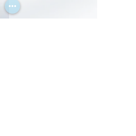
コメント
コメントを追加…
浜松市「家庭用省エネエ
浜松市「省エネ
アコン購入補助金」が始
ャレンジ」参加
まります！