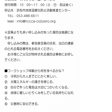
受付時間：10：00～17：00（土・日・祝は抜く）
申込先：浜松市地球温暖化防止活動推進センター
　TEL：053-488-6611
   Mail：info@hccca-co2zero.org
※定員よりも多い申し込みがあった場合は抽選にな
ります。
　申し込みの際は、参加者全員の氏名、当日の連絡
のとれる電話番号をお伝えください。
　お子様にご父兄が同伴される場合は事前にお申し
でください。
■ワークショップ体験から何を学べるかな？
①　子供から大人までとにかく楽しい。
②　太陽エネルギーの凄さを感じる。
③　自分で作った電気は大切につかいたくなる。
④　地球に優しいとりくみをしている気持ちになれ
る。
⑤　災害時に安心できる。